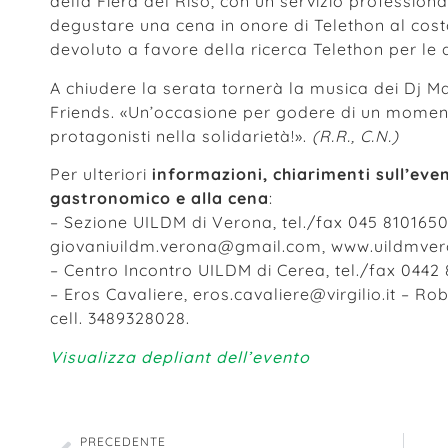
della Fiera del Riso, con un servizio professional
degustare una cena in onore di Telethon al costo
devoluto a favore della ricerca Telethon per le d
A chiudere la serata tornerà la musica dei Dj Ma
Friends. «Un’occasione per godere di un momen
protagonisti nella solidarietà!».
(R.R., C.N.)
Per ulteriori
informazioni, chiarimenti sull’eve
gastronomico e alla cena
:
– Sezione UILDM di Verona, tel./fax 045 8101650
giovaniuildm.verona@gmail.com, www.uildmver
– Centro Incontro UILDM di Cerea, tel./fax 0442 
– Eros Cavaliere, eros.cavaliere@virgilio.it – R
cell. 3489328028.
Visualizza depliant dell’evento
PRECEDENTE