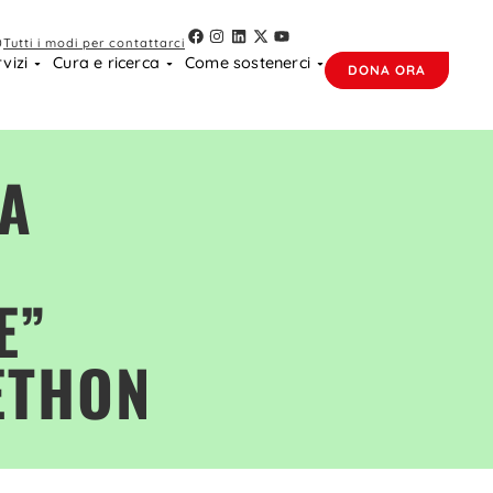
0
Tutti i modi per contattarci
vizi
Cura e ricerca
Come sostenerci
DONA ORA
A
E”
ETHON