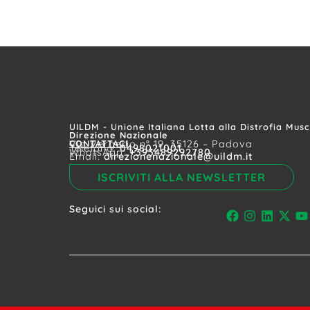
UILDM - Unione Italiana Lotta alla Distrofia Mus
Direzione Nazionale
CONTATTACI
Via Vergerio n° 19, 35126 – Padova
Telefono:
0498021001
WhatsApp:
+393489292780
Email:
direzionenazionale@uildm.it
ISCRIVITI ALLA NEWSLETTER
Seguici sui social: