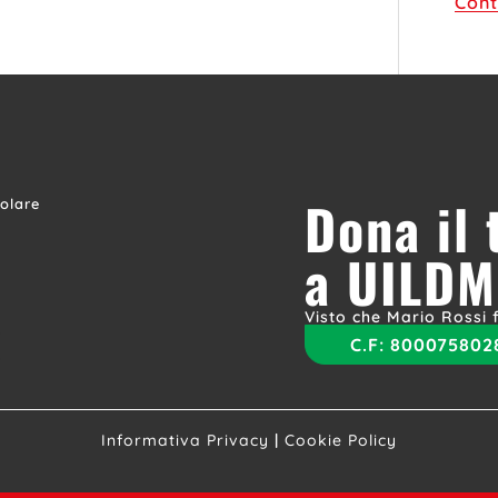
Cont
Dona il
colare
a UILDM
Visto che Mario Rossi f
C.F:
800075802
Informativa Privacy
|
Cookie Policy