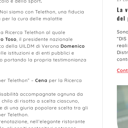
colo e dello sport
.
La v
Noi siamo con Telethon, una fiducia
del
a per la cura delle malattie
Sono
la Ricerca Telethon al quale
“DIS
o Toso
, il presidente nazionale
real
fico della UILDM di Verona
Domenico
Dist
e istituzioni e di enti pubblici e
cont
no portando la propria testimonianza
Cont
per Telethon” –
Cena
per la Ricerca
isabilità accompagnate ognuna da
chilo di risotto a scelta ciascuno,
e di una giuria popolare scelta tra gli
per Telethon.
enotazione, nell’elegante ristorante