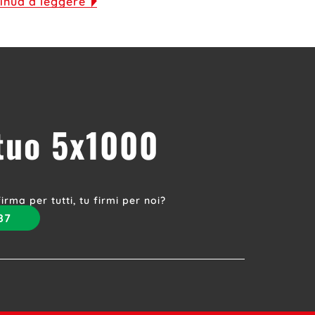
inua a leggere
 tuo 5x1000
irma per tutti, tu firmi per noi?
87