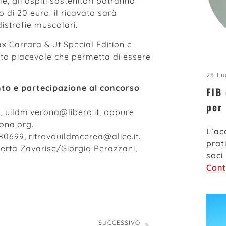
e, gli ospiti sostenitori potranno
 di 20 euro: il ricavato sarà
istrofie muscolari.
x Carrara & Jt Special Edition e
to piacevole che permetta di essere
28 Lu
nto e partecipazione al concorso
FIB
per
, uildm.verona@libero.it, oppure
ona.org.
L’ac
80699, ritrovouildmcerea@alice.it.
prat
oberta Zavarise/Giorgio Perazzani,
soci
Cont
SUCCESSIVO