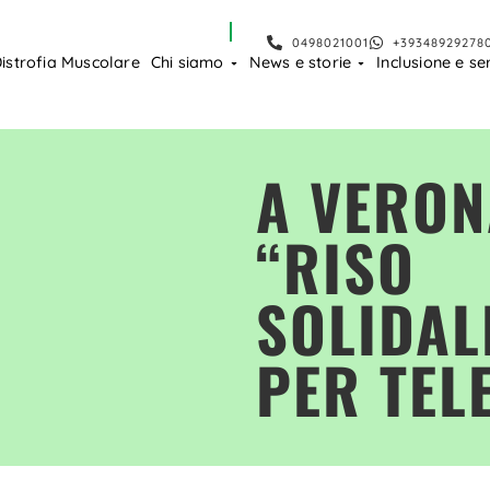
0498021001
+39348929278
istrofia Muscolare
Chi siamo
News e storie
Inclusione e ser
A VERON
“RISO
SOLIDAL
PER TEL