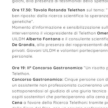
giochi, alla presenza di testimonial dello spetta
Ore 17.30:
Tavola Rotonda Telethon
sul tema: “
ben riposta: dalla ricerca scientifica la speranz
genetiche”.
Momento d’informazione e sensibilizzazione sul
interverranno il vicepresidente di Telethon
Omer
UILDM
Alberto Fontana
e il consulente scienti
De Grandis
, alla presenza dei rappresentanti dell
privati. Giovani UILDM e volontari parteciperan
personale.
Ore 19: II° Concorso Gastronomico
”Un risotto 
Telethon.
Concorso Gastronomico:
Cinque persone con d
un assistente non professionista cucineranno un 
sottoponendosi al giudizio di una giuria tecnica 
ospiti sostenitori che parteciperanno alla cena 
Cena
a favore della Ricerca Telethon
:
tramite pr