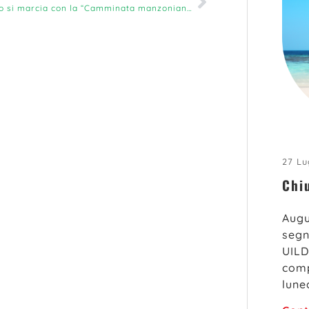
A Lecco si marcia con la “Camminata manzoniana”
27 Lu
Chi
Augu
segn
UILD
comp
lune