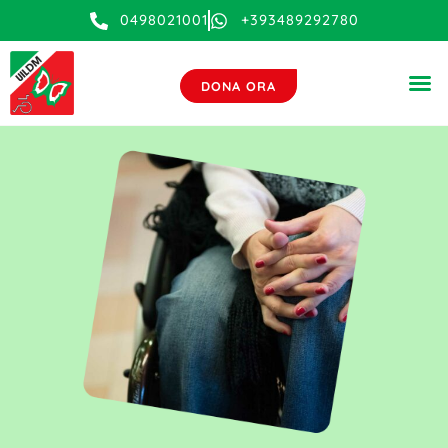
0498021001
+393489292780
DONA ORA