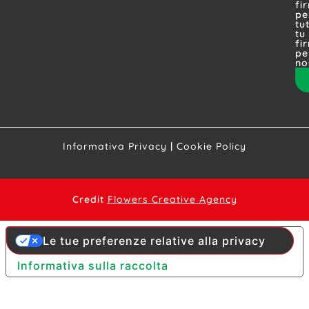
fi
pe
tut
tu
fi
pe
no
Informativa Privacy
|
Cookie Policy
Credit
Flowers Creative Agency
Le tue preferenze relative alla privacy
Informativa sulla raccolta