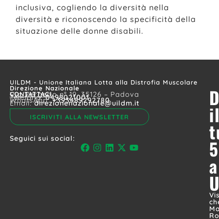
inclusiva, cogliendo la diversità nella
diversità e riconoscendo la specificità della
situazione delle donne disabili.
UILDM - Unione Italiana Lotta alla Distrofia Muscolare
Direzione Nazionale
D
CONTATTACI
Via Vergerio n° 19, 35126 – Padova
Telefono:
0498021001
WhatsApp:
+393489292780
Email:
direzionenazionale@uildm.it
i
ISCRIVITI ALLA NEWSLETTER
t
Seguici sui social:
5
a
Vi
ch
Ma
Ro