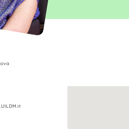
dova
.UILDM.it