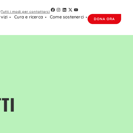
0
Tutti i modi per contattarci
vizi
Cura e ricerca
Come sostenerci
DONA ORA
TI