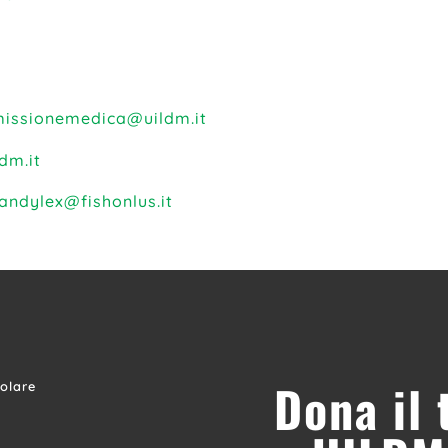
issionemedica@uildm.it
dm.it
andylex@fishonlus.it
Dona il
colare