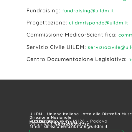
Fundraising:
fundraising@uildm.it
Progettazione:
uildmrisponde@uildm.it
Commissione Medico-Scientifica:
comm
Servizio Civile UILDM:
serviziocivile@uil
Centro Documentazione Legislativa:
h
UILDM - Unione Italiana Lotta alla Distrofia Mus
Direzione Nazionale
CONTATTACI
Via Vergerio n° 19, 35126 – Padova
Telefono:
0498021001
WhatsApp:
+393489292780
Email:
direzionenazionale@uildm.it