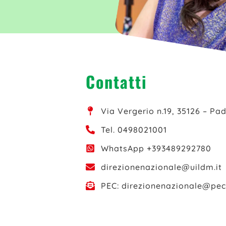
Contatti
Via Vergerio n.19, 35126 – Pa
Tel. 0498021001
WhatsApp +393489292780
direzionenazionale@uildm.it
PEC: direzionenazionale@pec