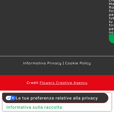
ch
Ma
Ro
fi
pe
tut
tu
fi
pe
no
Informativa Privacy
|
Cookie Policy
Credit
Flowers Creative Agency
Le tue preferenze relative alla privacy
Informativa sulla raccolta