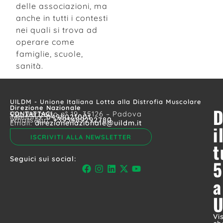
delle associazioni, ma
anche in tutti i contesti
nei quali si trova ad
operare come
famiglie, scuole,
sanità.
UILDM - Unione Italiana Lotta alla Distrofia Muscolare
Direzione Nazionale
D
CONTATTACI
Via Vergerio n° 19, 35126 – Padova
Telefono:
0498021001
WhatsApp:
+393489292780
Email:
direzionenazionale@uildm.it
i
ISCRIVITI ALLA NEWSLETTER
t
Seguici sui social:
5
a
Vi