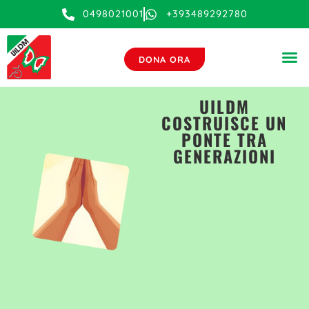
0498021001
+393489292780
DONA ORA
UILDM
COSTRUISCE UN
PONTE TRA
GENERAZIONI