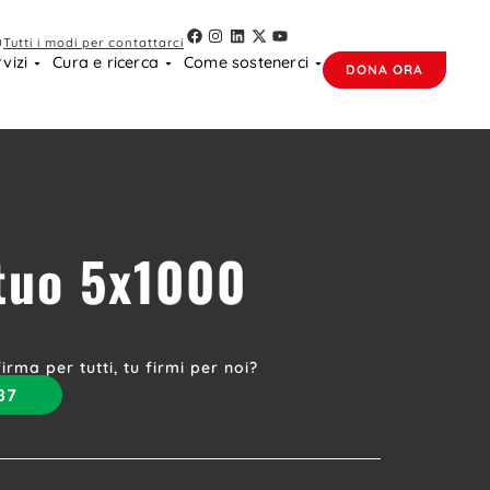
0
Tutti i modi per contattarci
vizi
Cura e ricerca
Come sostenerci
DONA ORA
 tuo 5x1000
irma per tutti, tu firmi per noi?
87