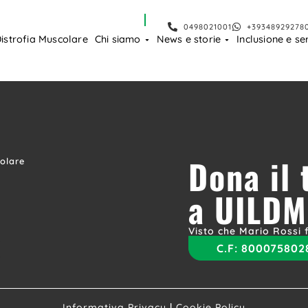
0498021001
+39348929278
istrofia Muscolare
Chi siamo
News e storie
Inclusione e ser
Dona il
colare
a UILDM
Visto che Mario Rossi f
C.F:
800075802
Informativa Privacy
|
Cookie Policy