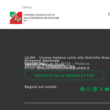
D
UILDM - Unione Italiana Lotta alla Distrofia Mus
Direzione Nazionale
CONTATTACI
Via Vergerio n° 19, 35126 – Padova
Telefono:
0498021001
WhatsApp:
+393489292780
Email:
direzionenazionale@uildm.it
ISCRIVITI ALLA NEWSLETTER
Seguici sui social: