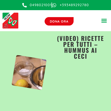
0498021001
+393489292780
DONA ORA
(VIDEO) RICETTE
PER TUTTI –
HUMMUS AI
CECI