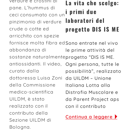
verdure e crostini di
La vita che scelgo:
pane. L’hummus di
i primi due
ceci consumato con un
laboratori del
pinzimonio di verdure
progetto DIS IS ME
crude o cotte ed
arricchito con spezie
fornisce molta fibra ed
Sono entrate nel vivo
abbondanza di
le prime attività del
sostanze naturalmente
progetto “DIS IS ME.
antiossidanti. Il video,
Ogni persona, tutte le
curato dalla
possibilità”, realizzato
dottoressa Luisa Zoni
da UILDM – Unione
della Commissione
Italiana Lotta alla
medico-scientifica
Distrofia Muscolare e
UILDM, è stato
da Parent Project aps
realizzato con il
con il contributo
contributo della
Continua a leggere
Sezione UILDM di
Bologna.