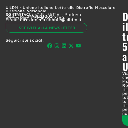
UILDM - Unione Italiana Lotta alla Distrofia Muscolare
Direzione Nazionale
D
CONTATTACI
Via Vergerio n° 19, 35126 – Padova
Telefono:
0498021001
WhatsApp:
+393489292780
Email:
direzionenazionale@uildm.it
i
ISCRIVITI ALLA NEWSLETTER
t
Seguici sui social:
5
a
Vi
ch
Ma
Ro
fi
pe
tut
tu
fi
pe
no