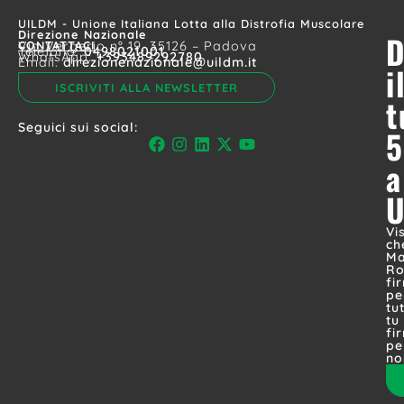
UILDM - Unione Italiana Lotta alla Distrofia Muscolare
Direzione Nazionale
D
CONTATTACI
Via Vergerio n° 19, 35126 – Padova
Telefono:
0498021001
WhatsApp:
+393489292780
Email:
direzionenazionale@uildm.it
i
ISCRIVITI ALLA NEWSLETTER
t
Seguici sui social:
5
a
Vi
ch
Ma
Ro
fi
pe
tut
tu
fi
pe
no