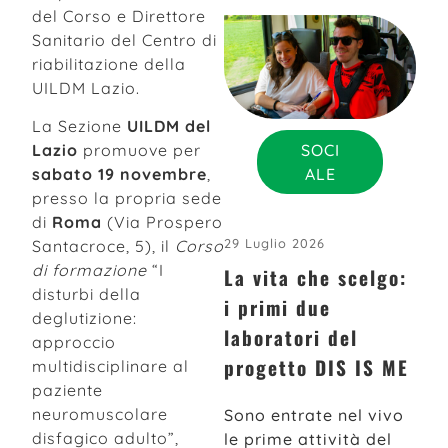
del Corso e Direttore
Sanitario del Centro di
riabilitazione della
UILDM Lazio.
La Sezione
UILDM del
SOCI
Lazio
promuove per
ALE
sabato 19 novembre
,
presso la propria sede
di
Roma
(Via Prospero
29 Luglio 2026
Santacroce, 5), il
Corso
di formazione
“I
La vita che scelgo:
disturbi della
i primi due
deglutizione:
laboratori del
approccio
progetto DIS IS ME
multidisciplinare al
paziente
neuromuscolare
Sono entrate nel vivo
disfagico adulto”,
le prime attività del