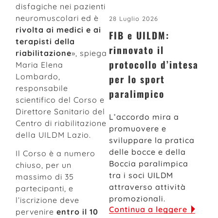
disfagiche nei pazienti
neuromuscolari ed è
28 Luglio 2026
rivolta ai medici e ai
FIB e UILDM:
terapisti della
rinnovato il
riabilitazione
», spiega
protocollo d’intesa
Maria Elena
Lombardo,
per lo sport
responsabile
paralimpico
scientifico del Corso e
Direttore Sanitario del
L’accordo mira a
Centro di riabilitazione
promuovere e
della UILDM Lazio.
sviluppare la pratica
delle bocce e della
Il Corso è a numero
Boccia paralimpica
chiuso, per un
tra i soci UILDM
massimo di 35
attraverso attività
partecipanti, e
promozionali.
l’iscrizione deve
Continua a leggere
pervenire
entro il 10