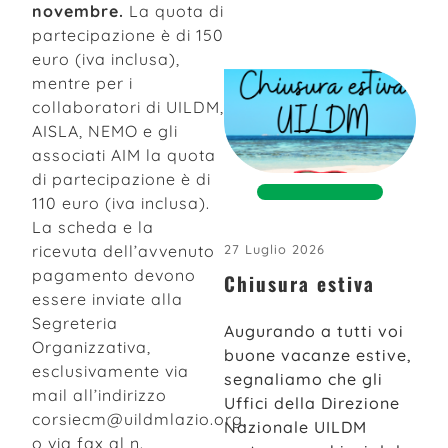
novembre.
La quota di
partecipazione è di 150
euro (iva inclusa),
mentre per i
collaboratori di UILDM,
AISLA, NEMO e gli
associati AIM la quota
di partecipazione è di
110 euro (iva inclusa).
La scheda e la
ricevuta dell’avvenuto
27 Luglio 2026
pagamento devono
Chiusura estiva
essere inviate alla
Segreteria
Augurando a tutti voi
Organizzativa,
buone vacanze estive,
esclusivamente via
segnaliamo che gli
mail all’indirizzo
Uffici della Direzione
corsiecm@uildmlazio.org,
Nazionale UILDM
o via fax al n.