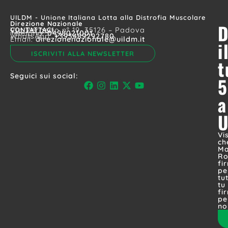
UILDM - Unione Italiana Lotta alla Distrofia Muscolare
Direzione Nazionale
D
CONTATTACI
Via Vergerio n° 19, 35126 – Padova
Telefono:
0498021001
WhatsApp:
+393489292780
Email:
direzionenazionale@uildm.it
i
ISCRIVITI ALLA NEWSLETTER
t
Seguici sui social:
5
a
Vi
ch
Ma
Ro
fi
pe
tut
tu
fi
pe
no