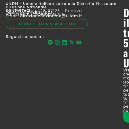
UILDM - Unione Italiana Lotta alla Distrofia Muscolare
Direzione Nazionale
D
CONTATTACI
Via Vergerio n° 19, 35126 – Padova
Telefono:
0498021001
WhatsApp:
+393489292780
Email:
direzionenazionale@uildm.it
i
ISCRIVITI ALLA NEWSLETTER
t
Seguici sui social:
5
a
Vi
ch
Ma
Ro
fi
pe
tut
tu
fi
pe
no