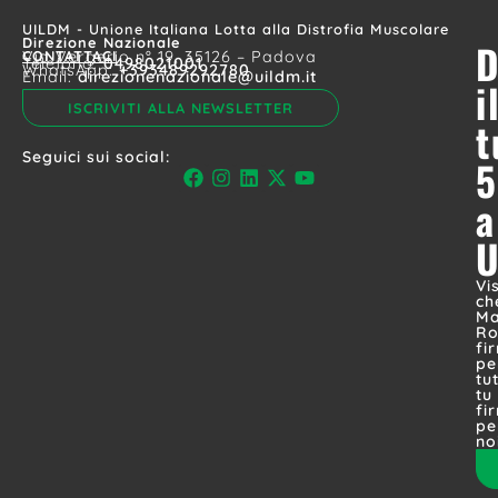
UILDM - Unione Italiana Lotta alla Distrofia Muscolare
Direzione Nazionale
D
CONTATTACI
Via Vergerio n° 19, 35126 – Padova
Telefono:
0498021001
WhatsApp:
+393489292780
Email:
direzionenazionale@uildm.it
i
ISCRIVITI ALLA NEWSLETTER
t
Seguici sui social:
5
a
Vi
ch
Ma
Ro
fi
pe
tut
tu
fi
pe
no