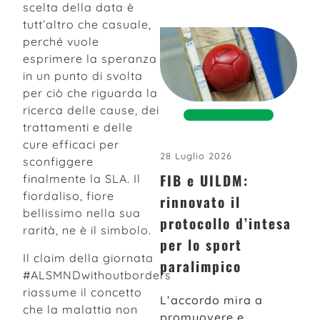
scelta della data è
tutt’altro che casuale,
perché vuole
esprimere la speranza
in un punto di svolta
per ciò che riguarda la
ricerca delle cause, dei
trattamenti e delle
cure efficaci per
28 Luglio 2026
sconfiggere
FIB e UILDM:
finalmente la SLA. Il
fiordaliso, fiore
rinnovato il
bellissimo nella sua
protocollo d’intesa
rarità, ne è il simbolo.
per lo sport
Il claim della giornata
paralimpico
#ALSMNDwithoutborders
riassume il concetto
L’accordo mira a
che la malattia non
promuovere e