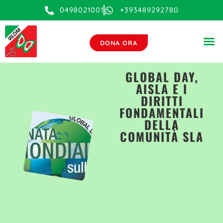
0498021001
+393489292780
DONA ORA
GLOBAL DAY,
AISLA E I
DIRITTI
FONDAMENTALI
DELLA
COMUNITÀ SLA